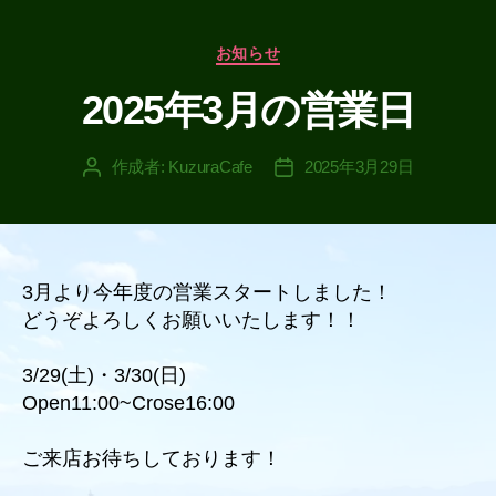
カ
お知らせ
テ
2025年3月の営業日
ゴ
リ
ー
作成者:
KuzuraCafe
2025年3月29日
投
投
稿
稿
者
日
3月より今年度の営業スタートしました！
どうぞよろしくお願いいたします！！
3/29(土)・3/30(日)
Open11:00~Crose16:00
ご来店お待ちしております！