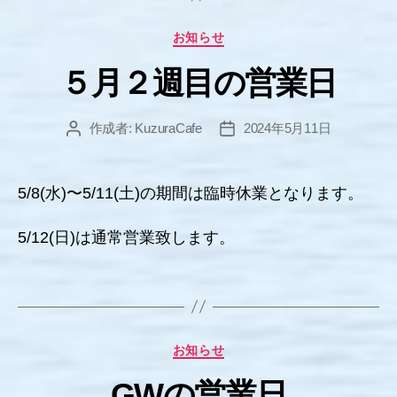
カ
お知らせ
テ
５月２週目の営業日
ゴ
リ
ー
作成者:
KuzuraCafe
2024年5月11日
投
投
稿
稿
者
日
5/8(水)〜5/11(土)の期間は臨時休業となります。
5/12(日)は通常営業致します。
カ
お知らせ
テ
GWの営業日
ゴ