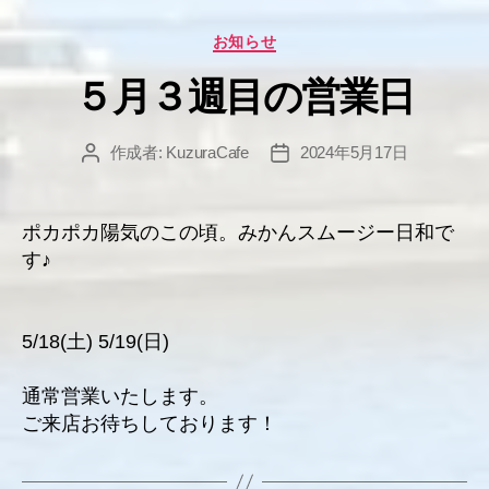
カ
お知らせ
テ
５月３週目の営業日
ゴ
リ
ー
作成者:
KuzuraCafe
2024年5月17日
投
投
稿
稿
者
日
ポカポカ陽気のこの頃。みかんスムージー日和で
す♪
5/18(土) 5/19(日)
通常営業いたします。
ご来店お待ちしております！