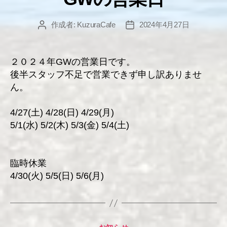
リ
ー
作成者:
KuzuraCafe
2024年4月27日
投
投
稿
稿
者
日
２０２４年GWの営業日です。
後半スタッフ不足で営業できず申し訳ありませ
ん。
4/27(土) 4/28(日) 4/29(月)
5/1(水) 5/2(木) 5/3(金) 5/4(土)
臨時休業
4/30(火) 5/5(日) 5/6(月)
カ