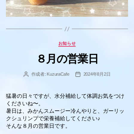
カ
お知らせ
テ
８月の営業日
ゴ
リ
ー
作成者:
KuzuraCafe
2024年8月2日
投
投
稿
稿
者
日
猛暑の日々ですが、水分補給して体調お気をつけ
くださいね〜。
暑日は、みかんスムージー冷んやりと、ガーリッ
クシュリンプで栄養補給してください♪
そんな８月の営業日です。