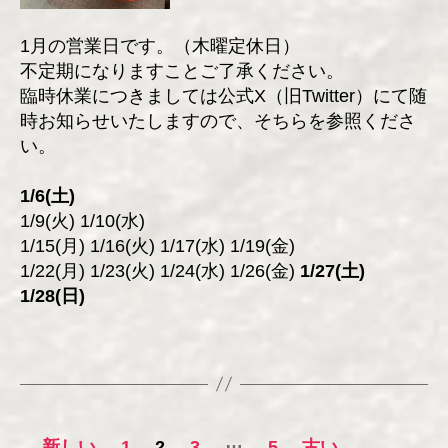
1月の営業日です。（木曜定休日）
不定期になりますことご了承ください。
臨時休業につきましては公式X（旧Twitter）にて随
時お知らせいたしますので、そちらを参照くださ
い。
1/6(土)
1/9(火) 1/10(水)
1/15(月) 1/16(火) 1/17(水) 1/19(金)
1/22(月) 1/23(火) 1/24(水) 1/26(金)
1/27(土)
1/28(日)
投
…
←
新しい
1
2
3
5
古い
→