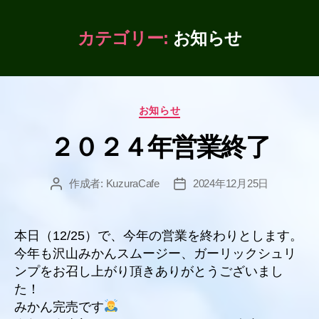
カテゴリー:
お知らせ
カ
お知らせ
テ
２０２４年営業終了
ゴ
リ
ー
作成者:
KuzuraCafe
2024年12月25日
投
投
稿
稿
者
日
本日（12/25）で、今年の営業を終わりとします。
今年も沢山みかんスムージー、ガーリックシュリ
ンプをお召し上がり頂きありがとうございまし
た！
みかん完売です