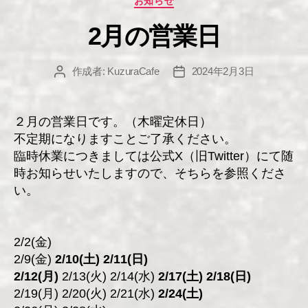
お知らせ
テ
2月の営業日
ゴ
リ
ー
作成者:
KuzuraCafe
2024年2月3日
投
投
稿
稿
者
日
２月の営業日です。（木曜定休日）
不定期になりますことご了承ください。
臨時休業につきましては公式X（旧Twitter）にて随
時お知らせいたしますので、そちらを参照くださ
い。
2/2(金)
2/9(金)
2/10(土) 2/11(日)
2/12(月)
2/13(火) 2/14(水)
2/17(土) 2/18(日)
2/19(月) 2/20(火) 2/21(水)
2/24(土)