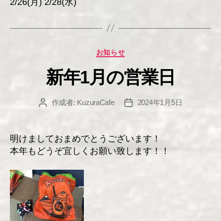
2/26(月) 2/28(水)
カ
お知らせ
テ
新年1月の営業日
ゴ
リ
ー
作成者:
KuzuraCafe
2024年1月5日
投
投
稿
稿
者
日
明けましておまめでとうございます！
本年もどうぞ宜しくお願い致します！！