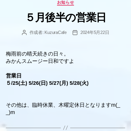
カ
お知らせ
テ
５月後半の営業日
ゴ
リ
ー
作成者:
KuzuraCafe
2024年5月22日
投
投
稿
稿
者
日
梅雨前の晴天続きの日々。
みかんスムージー日和ですよ
営業日
５/25(土) 5/26(日) 5/27(月) 5/28(火)
その他は、臨時休業、木曜定休日となりますm(_
_)m